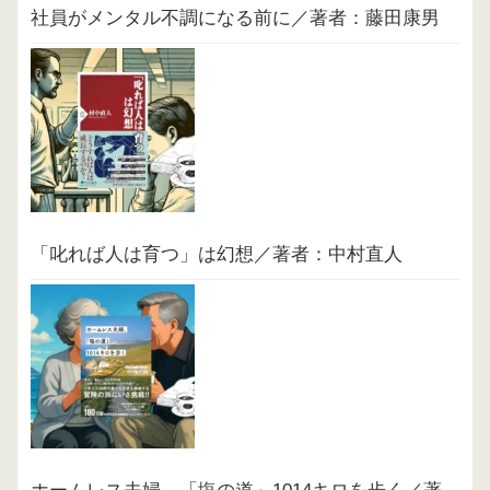
社員がメンタル不調になる前に／著者：藤田康男
「叱れば人は育つ」は幻想／著者：中村直人