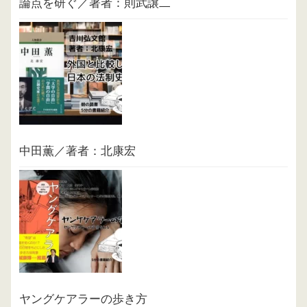
論点を研ぐ／著者：則武譲二
中田薫／著者：北康宏
ヤングケアラーの歩き方