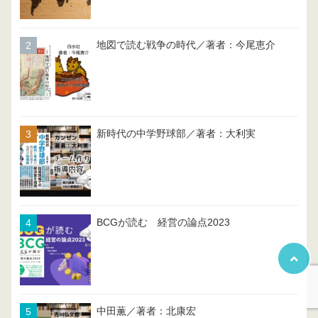
地図で読む戦争の時代／著者：今尾恵介
新時代の中学野球部／著者：大利実
BCGが読む 経営の論点2023
中田薫／著者：北康宏