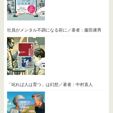
社員がメンタル不調になる前に／著者：藤田康男
「叱れば人は育つ」は幻想／著者：中村直人