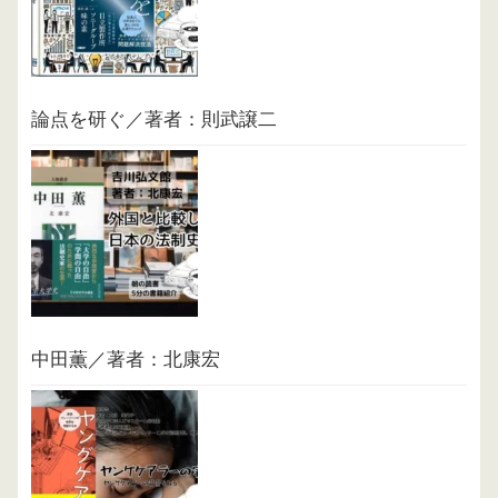
論点を研ぐ／著者：則武譲二
中田薫／著者：北康宏