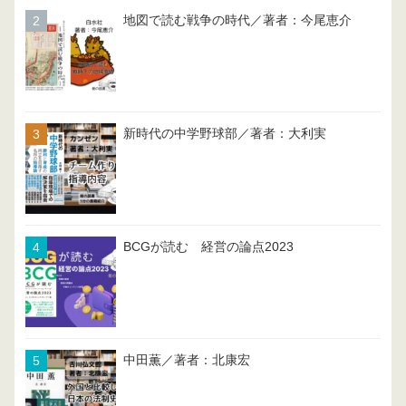
地図で読む戦争の時代／著者：今尾恵介
新時代の中学野球部／著者：大利実
BCGが読む 経営の論点2023
中田薫／著者：北康宏