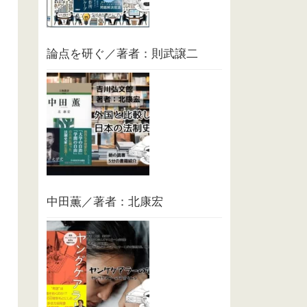
論点を研ぐ／著者：則武譲二
中田薫／著者：北康宏