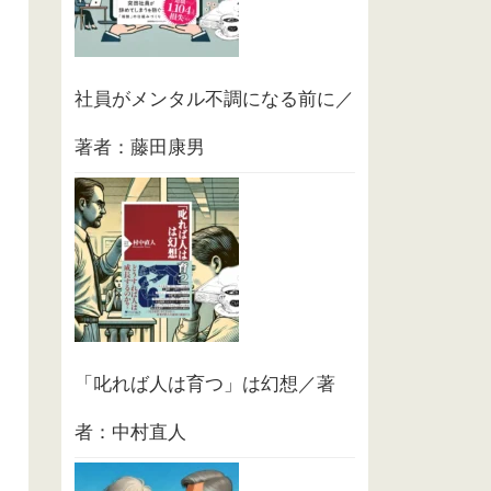
社員がメンタル不調になる前に／
著者：藤田康男
「叱れば人は育つ」は幻想／著
者：中村直人