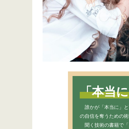
「本当に
誰かが「本当に」と
の自信を奪うための術
聞く技術の書籍で「