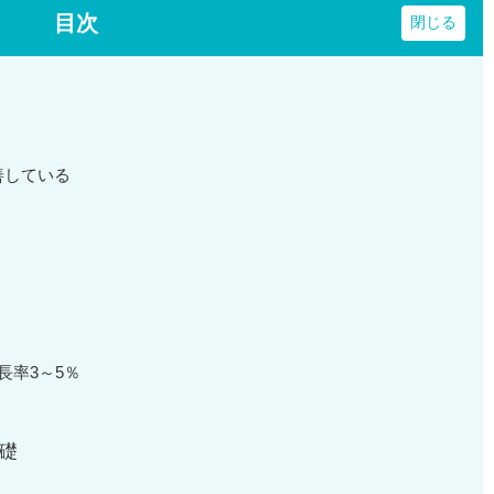
目次
善している
長率3～5％
礎