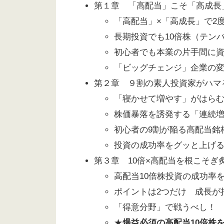
第１章 「高配当」こそ「高成長
「高配当」×「高成長」で2
長期投資でも10倍株（テン
初心者でも本業の片手間に
「ビッグチェンジ」企業の
第２章 ９割の素人投資家がハマ
「寝かせて増やす」がはら
株価暴落を誘発する「連続
初心者の9割が陥る高配当銘
投資の成功率をグッと上げる
第３章 10倍×高配当を根こそぎ
高配当10倍株投資の成功率
ポイントは2つだけ 成長が
「得意分野」で戦うべし！
★
爆益必須の高配当10倍株を