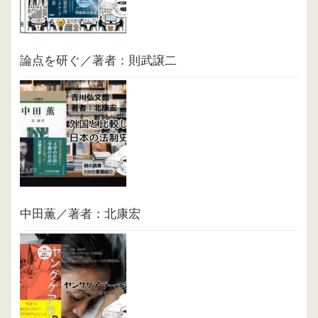
論点を研ぐ／著者：則武譲二
中田薫／著者：北康宏