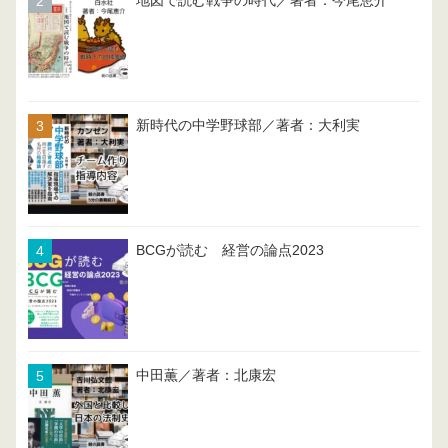
地図で読む戦争の時代／著者：今尾恵介
新時代の中学野球部／著者：大利実
BCGが読む 経営の論点2023
中田薫／著者：北康宏