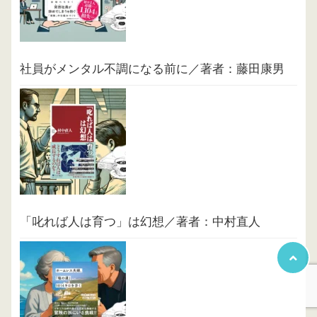
社員がメンタル不調になる前に／著者：藤田康男
「叱れば人は育つ」は幻想／著者：中村直人