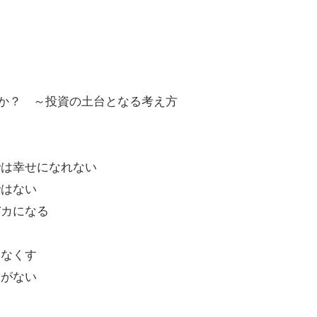
のか？ ～投資の土台となる考え方
では幸せになれない
ではない
バカになる
る
をなくす
味がない