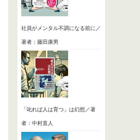
社員がメンタル不調になる前に／
著者：藤田康男
「叱れば人は育つ」は幻想／著
者：中村直人