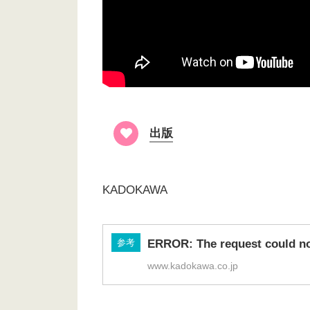
出版
KADOKAWA
参考
ERROR: The request could not
www.kadokawa.co.jp