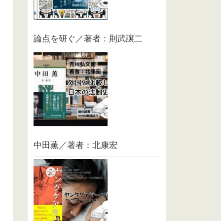
論点を研ぐ／著者：則武譲二
中田薫／著者：北康宏