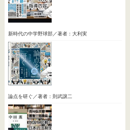
新時代の中学野球部／著者：大利実
論点を研ぐ／著者：則武譲二