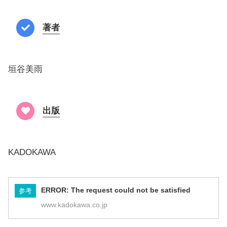
著者
垣谷美雨
出版
KADOKAWA
ERROR: The request could not be satisfied
参考
www.kadokawa.co.jp