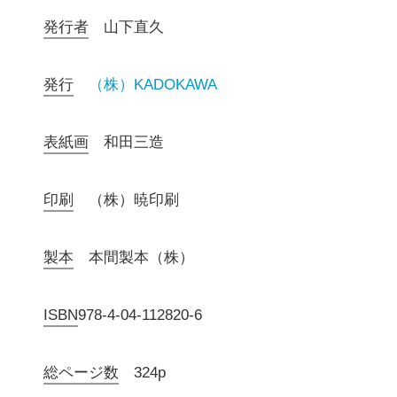
発行者
山下直久
発行
（株）KADOKAWA
表紙画
和田三造
印刷
（株）暁印刷
製本
本間製本（株）
ISBN
978-4-04-112820-6
総ページ数
324p