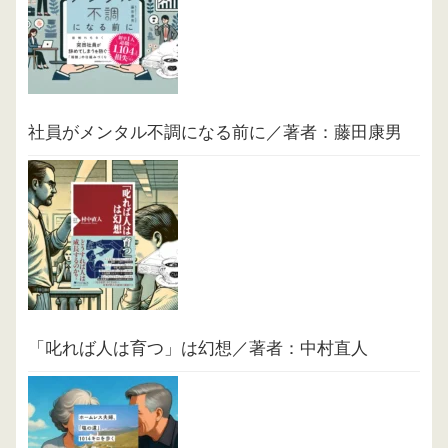
社員がメンタル不調になる前に／著者：藤田康男
「叱れば人は育つ」は幻想／著者：中村直人