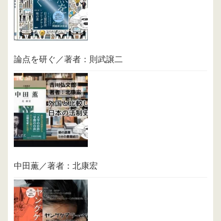
論点を研ぐ／著者：則武譲二
中田薫／著者：北康宏