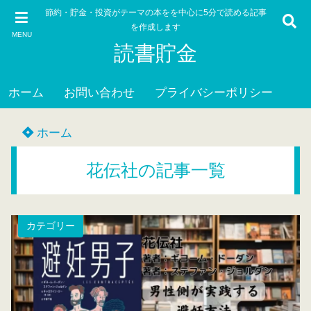
節約・貯金・投資がテーマの本をを中心に5分で読める記事
を作成します
MENU
読書貯金
ホーム
お問い合わせ
プライバシーポリシー
ホーム
花伝社の記事一覧
カテゴリー