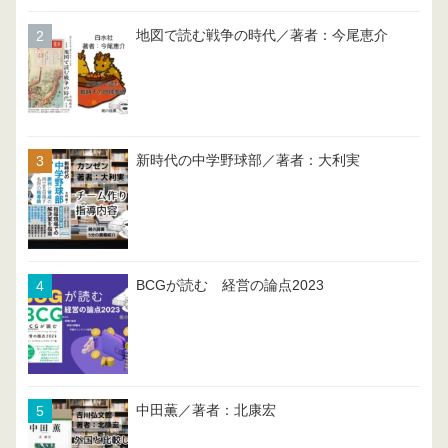
地図で読む戦争の時代／著者：今尾恵介
新時代の中学野球部／著者：大利実
BCGが読む 経営の論点2023
中田薫／著者：北康宏