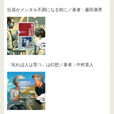
社員がメンタル不調になる前に／著者：藤田康男
「叱れば人は育つ」は幻想／著者：中村直人