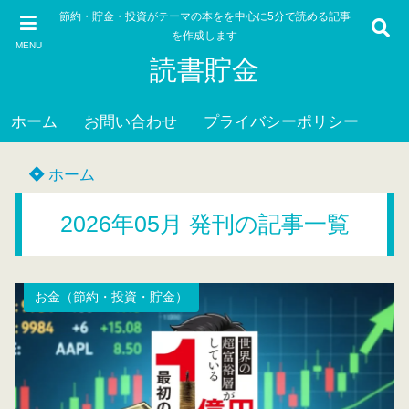
節約・貯金・投資がテーマの本をを中心に5分で読める記事
を作成します
MENU
読書貯金
ホーム
お問い合わせ
プライバシーポリシー
ホーム
2026年05月 発刊の記事一覧
お金（節約・投資・貯金）