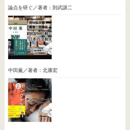
論点を研ぐ／著者：則武譲二
中田薫／著者：北康宏