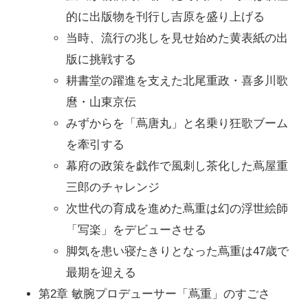
的に出版物を刊行し吉原を盛り上げる
当時、流行の兆しを見せ始めた黄表紙の出
版に挑戦する
耕書堂の躍進を支えた北尾重政・喜多川歌
麿・山東京伝
みずからを「蔦唐丸」と名乗り狂歌ブーム
を牽引する
幕府の政策を戯作で風刺し茶化した蔦屋重
三郎のチャレンジ
次世代の育成を進めた蔦重は幻の浮世絵師
「写楽」をデビューさせる
脚気を患い寝たきりとなった蔦重は47歳で
最期を迎える
第2章 敏腕プロデューサー「蔦重」のすごさ