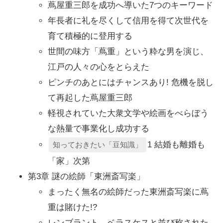
蔦屋重三郎を成功へ導いた7つのキーワード
年長者に礼を尽くして信用を得て次世代を
育て積極的に登用する
世間の味方「蔦重」という粋な男を演じ、
江戸の人々の心をとらえた
ピンチのあとにはチャンスあり! 危機を脱し
て再起した蔦屋重三郎
軽視されていた大衆文学や絵画をべらぼう
な熱量で事業化し成功する
1 結婚も離婚も
知っておきたい「豆知識」
「家」次第
第3章 謎の絵師「東洲斎写楽」
まったく無名の絵師だった東洲斎写楽に蔦
重は賭けた!?
レンブラント、ベラスケスと並び称された