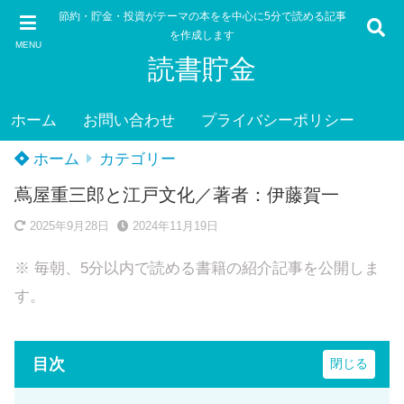
節約・貯金・投資がテーマの本をを中心に5分で読める記事
を作成します
MENU
読書貯金
ホーム
お問い合わせ
プライバシーポリシー
ホーム
カテゴリー
蔦屋重三郎と江戸文化／著者：伊藤賀一
2025年9月28日
2024年11月19日
※ 毎朝、5分以内で読める書籍の紹介記事を公開しま
す。
目次