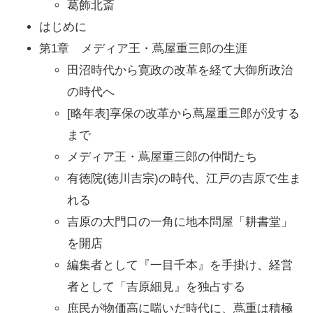
葛飾北斎
はじめに
第1章 メディア王・蔦屋重三郎の生涯
田沼時代から寛政の改革を経て大御所政治
の時代へ
[略年表]享保の改革から蔦屋重三郎が没する
まで
メディア王・蔦屋重三郎の仲間たち
有徳院(徳川吉宗)の時代、江戸の吉原で生ま
れる
吉原の大門口の一角に地本問屋「耕書堂」
を開店
編集者として『一目千本』を手掛け、経営
者として「吉原細見』を独占する
庶民が物価高に喘いだ時代に、蔦重は積極