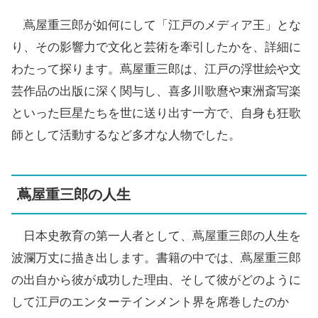
蔦屋重三郎が如何にして「江戸のメディア王」とな
り、その影響力で文化と芸術を牽引したかを、詳細に
わたって探ります。蔦屋重三郎は、江戸の浮世絵や文
芸作品の出版に深く関与し、喜多川歌麿や東洲斎写楽
といった巨星たちを世に送り出す一方で、自身も狂歌
師として活動するなど多才な人物でした。
蔦屋重三郎の人生
日本史教育の第一人者として、蔦屋重三郎の人生を
波瀾万丈に描き出します。書籍の中では、蔦屋重三郎
の出自から彼が成功した理由、そして彼がどのように
して江戸のエンターテインメント界を席巻したのか