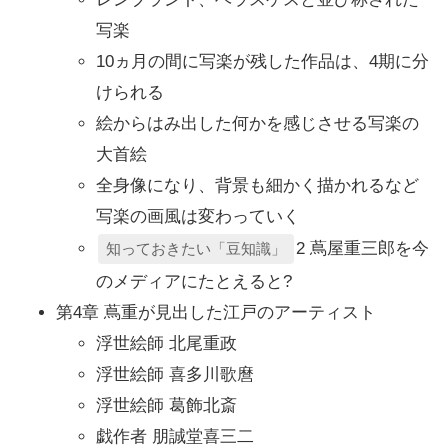
写楽
10ヵ月の間に写楽が残した作品は、4期に分
けられる
絵からはみ出した何かを感じさせる写楽の
大首絵
全身像になり、背景も細かく描かれるなど
写楽の画風は変わっていく
2 蔦屋重三郎を今
知っておきたい「豆知識」
のメディアにたとえると?
第4章 蔦重が見出した江戸のアーティスト
浮世絵師 北尾重政
浮世絵師 喜多川歌麿
浮世絵師 葛飾北斎
戯作者 朋誠堂喜三二