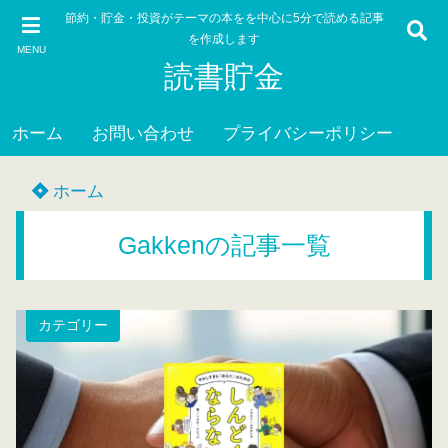
節約・貯金・投資がテーマの本をを中心に5分で読める記事
を作成します
MENU
読書貯金
ホーム
お問い合わせ
プライバシーポリシー
ホーム
Gakkenの記事一覧
カテゴリー