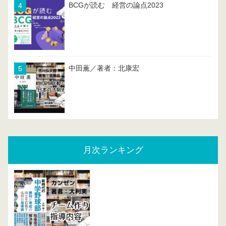
BCGが読む 経営の論点2023
中田薫／著者：北康宏
月次ランキング