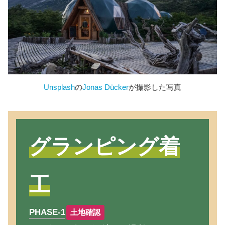
Unsplash
の
Jonas Dücker
が撮影した写真
グランピング着
工
PHASE-1
土地確認