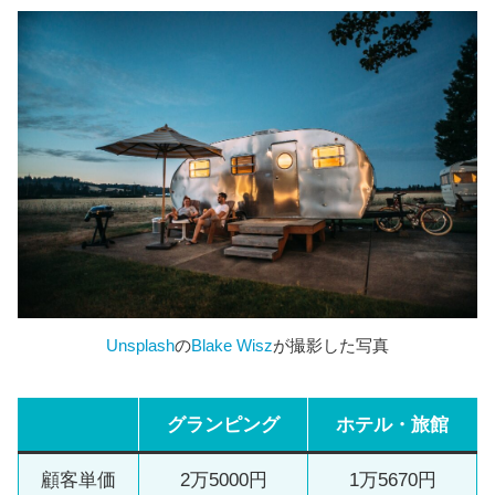
Unsplash
の
Blake Wisz
が撮影した写真
グランピング
ホテル・旅館
顧客単価
2万5000円
1万5670円