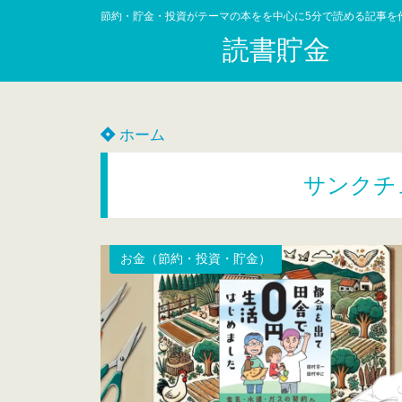
節約・貯金・投資がテーマの本をを中心に5分で読める記事を
読書貯金
ホーム
サンクチ
お金（節約・投資・貯金）