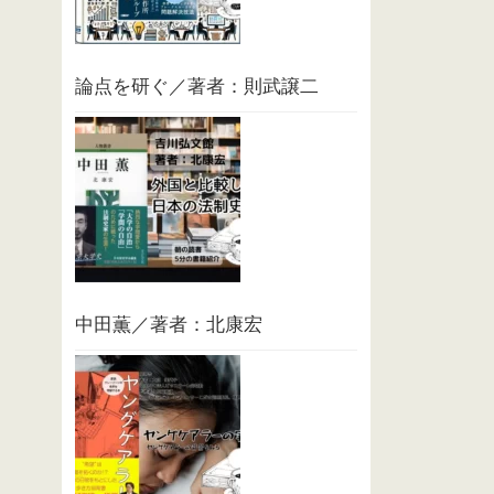
論点を研ぐ／著者：則武譲二
中田薫／著者：北康宏