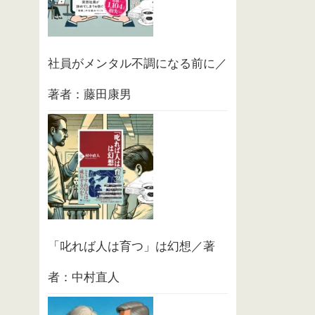
社員がメンタル不調になる前に／
著者：藤田康男
「叱れば人は育つ」は幻想／著
者：中村直人