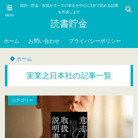
節約・貯金・投資がテーマの本をを中心に5分で読める記事
を作成します
MENU
読書貯金
ホーム
お問い合わせ
プライバシーポリシー
ホーム
実業之日本社の記事一覧
カテゴリー