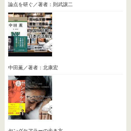
論点を研ぐ／著者：則武譲二
中田薫／著者：北康宏
ヤングケアラーの歩き方