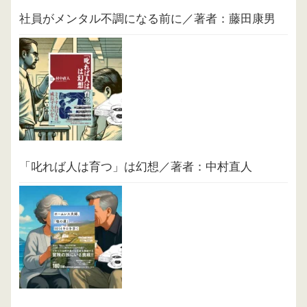
社員がメンタル不調になる前に／著者：藤田康男
「叱れば人は育つ」は幻想／著者：中村直人