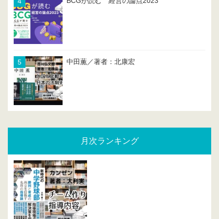
BCGが読む 経営の論点2023
中田薫／著者：北康宏
月次ランキング