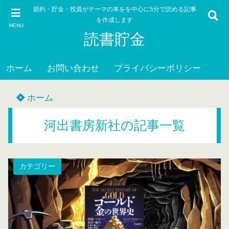
節約・貯金・投資がテーマの本をを中心に5分で読める記事
を作成します
MENU
読書貯金
ホーム
お問い合わせ
プライバシーポリシー
ホーム
河出書房新社の記事一覧
カテゴリー