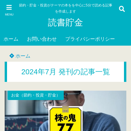
節約・貯金・投資がテーマの本をを中心に5分で読める記事
を作成します
MENU
読書貯金
ホーム
お問い合わせ
プライバシーポリシー
ホーム
2024年7月 発刊の記事一覧
お金（節約・投資・貯金）