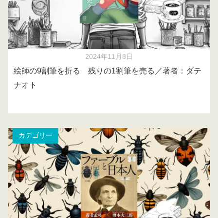
2024年11月8日
絵師の9割筆を折る 残りの1割筆を売る／著者：ダテ
ナオト
カテゴリー