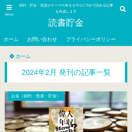
節約・貯金・投資がテーマの本をを中心に5分で読める記事
を作成します
MENU
読書貯金
ホーム
お問い合わせ
プライバシーポリシー
ホーム
2024年2月 発刊の記事一覧
お金（節約・投資・貯金）