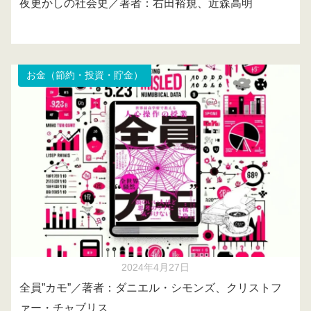
夜更かしの社会史／著者：右田裕規、近森高明
お金（節約・投資・貯金）
2024年4月27日
全員”カモ”／著者：ダニエル・シモンズ、クリストフ
ァー・チャブリス