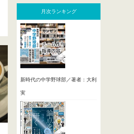
月次ランキング
新時代の中学野球部／著者：大利
実