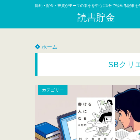
節約・貯金・投資がテーマの本をを中心に5分で読める記事を
読書貯金
ホーム
SBクリ
カテゴリー