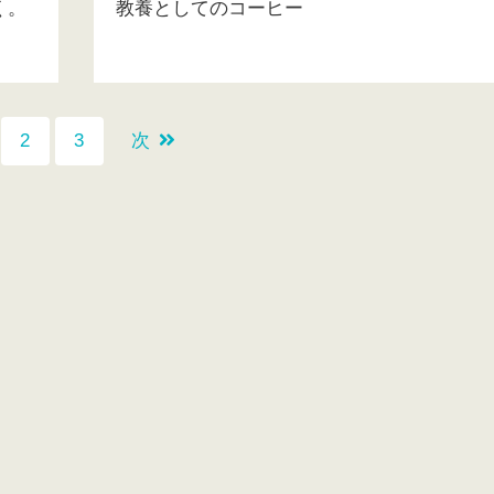
く。
教養としてのコーヒー
2
3
次