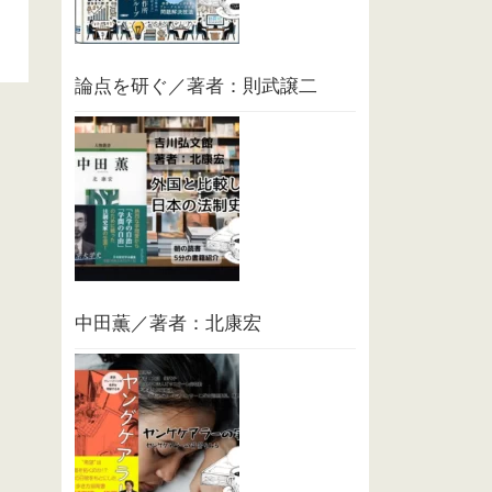
論点を研ぐ／著者：則武譲二
中田薫／著者：北康宏