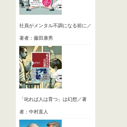
社員がメンタル不調になる前に／
著者：藤田康男
「叱れば人は育つ」は幻想／著
者：中村直人