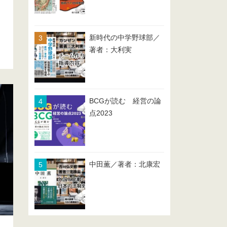
新時代の中学野球部／
著者：大利実
BCGが読む 経営の論
点2023
中田薫／著者：北康宏